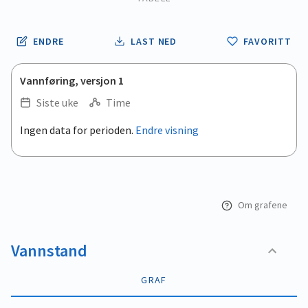
ENDRE
LAST NED
FAVORITT
Vannføring, versjon 1
Siste uke
Time
.
Ingen data for perioden.
Endre visning
Empty chart
End of interactive chart.
View as data table, .
Om grafene
Vannstand
GRAF