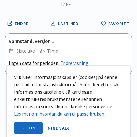
TABELL
ENDRE
LAST NED
FAVORITT
Vannstand, versjon 1
Siste uke
Time
.
Ingen data for perioden.
Endre visning
Empty chart
End of interactive chart.
View as data table, .
Vi bruker informasjonskapsler (cookies) på denne
nettsiden for statistikkformål. Sildre benytter ikke
informasjonskapslene til å kartlegge
enkeltbrukeres bruksmønster eller annen
informasjon som vil kunne krenke personvernet.
Les mer om hvordan du kan tilpasse bruken.
GODTA
MINE VALG