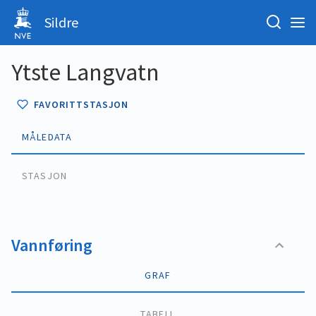
Sildre
Ytste Langvatn
FAVORITTSTASJON
MÅLEDATA
STASJON
Vannføring
GRAF
TABELL