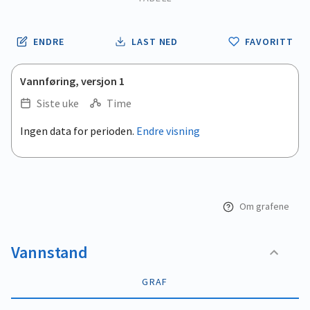
ENDRE
LAST NED
FAVORITT
Vannføring, versjon 1
Siste uke
Time
.
Ingen data for perioden.
Endre visning
Empty chart
End of interactive chart.
View as data table, .
Om grafene
Vannstand
GRAF