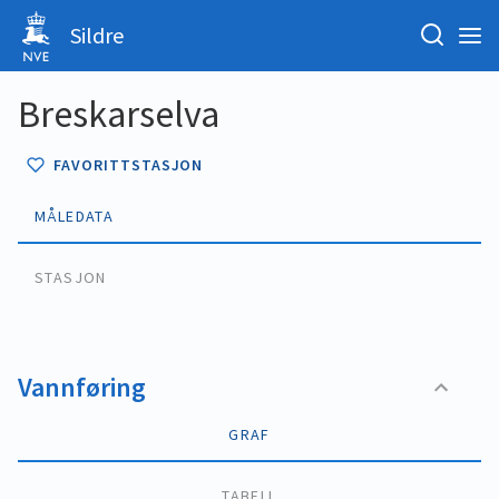
Sildre
Breskarselva
FAVORITTSTASJON
MÅLEDATA
STASJON
Vannføring
GRAF
TABELL