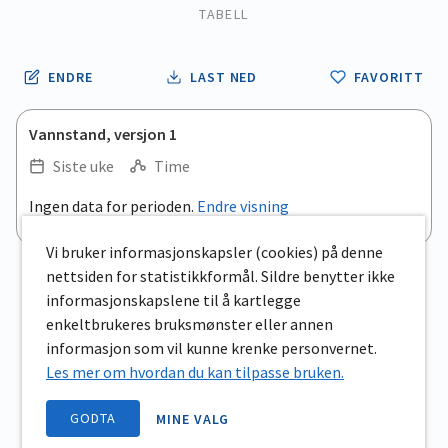
TABELL
ENDRE
LAST NED
FAVORITT
Vannstand, versjon 1
Siste uke
Time
.
Ingen data for perioden.
Endre visning
Empty chart
End of interactive chart.
View as data table, .
Vi bruker informasjonskapsler (cookies) på denne
nettsiden for statistikkformål. Sildre benytter ikke
informasjonskapslene til å kartlegge
enkeltbrukeres bruksmønster eller annen
informasjon som vil kunne krenke personvernet.
Les mer om hvordan du kan tilpasse bruken.
GODTA
MINE VALG