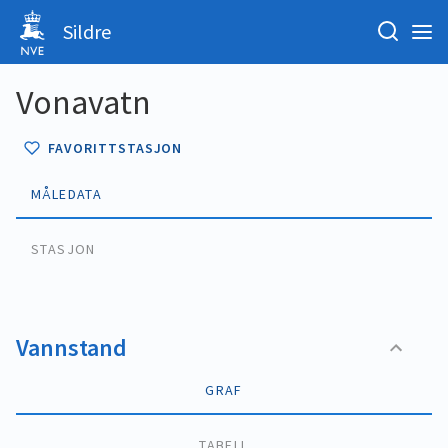
Sildre
Vonavatn
FAVORITTSTASJON
MÅLEDATA
STASJON
Vannstand
GRAF
TABELL