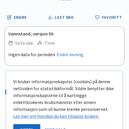
ENDRE
LAST NED
FAVORITT
Vannstand, versjon 50
Siste uke
Time
.
Ingen data for perioden.
Endre visning
Empty chart
End of interactive chart.
View as data table, .
Vi bruker informasjonskapsler (cookies) på denne
nettsiden for statistikkformål. Sildre benytter ikke
Magasinvolum
informasjonskapslene til å kartlegge
enkeltbrukeres bruksmønster eller annen
informasjon som vil kunne krenke personvernet.
Les mer om hvordan du kan tilpasse bruken.