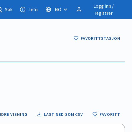
Logg inn /
Søk
Info
NO
registrer
FAVORITTSTASJON
NDRE VISNING
LAST NED SOM CSV
FAVORITT