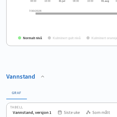
08:00
16:00
31.jul
08:00
16:00
01.aug
0
7/30/2026
Normalt nivå
Kulminert gult nivå
Kulminert oransj
End of interactive chart.
Vannstand
GRAF
TABELL
Vannstand, versjon 1
Siste uke
Som målt