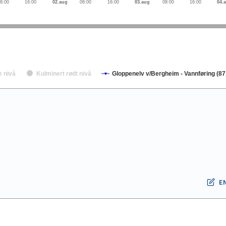
8:00
16:00
02.aug
08:00
16:00
03.aug
08:00
16:00
04.
e nivå
Kulminert rødt nivå
Gloppenelv v/Bergheim - Vannføring (87
E