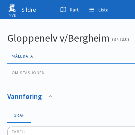
Hopp til hovedinnhold
Sildre
Kart
Liste
Gloppenelv v/Bergheim
(87.10.0)
MÅLEDATA
OM STASJONEN
Vannføring
GRAF
TABELL