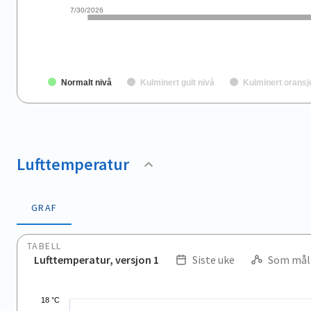
7/30/2026
Normalt nivå
Kulminert gult nivå
Kulminert oransj
End of interactive chart.
Lufttemperatur
GRAF
TABELL
Lufttemperatur, versjon 1
Siste uke
Som mål
.
Combination chart with 2 data series.
18 °C
View as data table, .