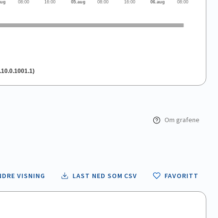
aug
08:00
16:00
05.aug
08:00
16:00
06.aug
08:00
.10.0.1001.1)
Om grafene
NDRE VISNING
LAST NED SOM CSV
FAVORITT