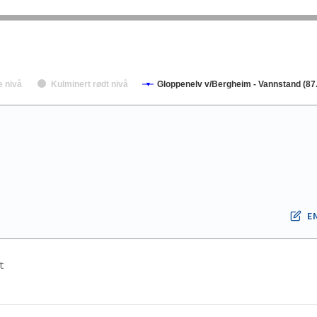
e nivå
Kulminert rødt nivå
Gloppenelv v/Bergheim - Vannstand (87.
E
t
.