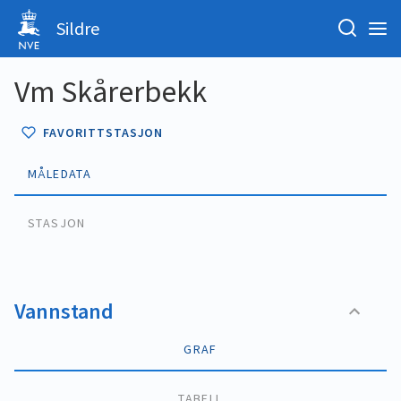
Sildre
Vm Skårerbekk
FAVORITTSTASJON
MÅLEDATA
STASJON
Vannstand
GRAF
TABELL