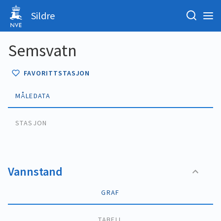
Sildre
Semsvatn
FAVORITTSTASJON
MÅLEDATA
STASJON
Vannstand
GRAF
TABELL