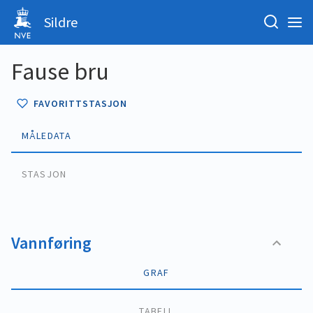
Sildre
Fause bru
FAVORITTSTASJON
MÅLEDATA
STASJON
Vannføring
GRAF
TABELL