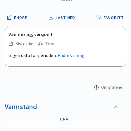
ENDRE
LAST NED
FAVORITT
Vannføring, versjon 1
Siste uke
Time
.
Ingen data for perioden.
Endre visning
Empty chart
End of interactive chart.
View as data table, .
Om grafene
Vannstand
GRAF