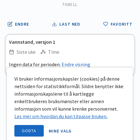
TABELL
ENDRE
LAST NED
FAVORITT
Vannstand, versjon 1
Siste uke
Time
.
Ingen data for perioden.
Endre visning
Empty chart
End of interactive chart.
View as data table, .
Vi bruker informasjonskapsler (cookies) på denne
nettsiden for statistikkformål. Sildre benytter ikke
informasjonskapslene til å kartlegge
enkeltbrukeres bruksmønster eller annen
informasjon som vil kunne krenke personvernet.
Les mer om hvordan du kan tilpasse bruken.
GODTA
MINE VALG